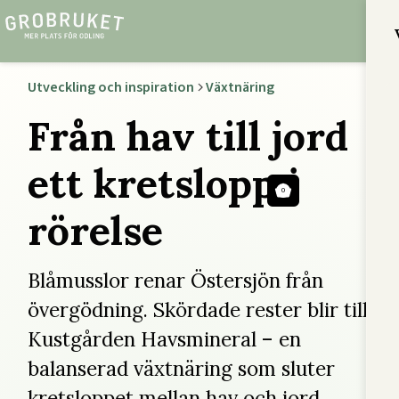
Utveckling och inspiration
Växtnäring
Från hav till jord
ett kretslopp i
0
rörelse
Blåmusslor renar Östersjön från
övergödning. Skördade rester blir till
Kustgården Havsmineral – en
balanserad växtnäring som sluter
kretsloppet mellan hav och jord.