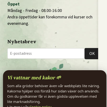
Öppet
Måndag - Fredag - 08.00-16.00
Andra öppettider kan förekomma vid kurser och
evenemang.
Nyhetsbrev
OK
Vi vattnar med kakor 🌱
Som alla grödor behöver även vår webbplats lite näring.
Kakorna hjälper oss förstå hur sidan växer och används.
Om du godkänner får vi även gödsla upplevelsen med
Facebook
Instagram
LinkedIn
Youtube
lite marknadsföring.
Läs mer i vår
Cookie-policy
.