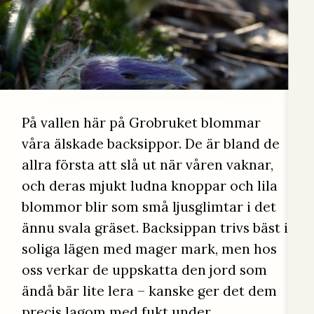
På vallen här på Grobruket blommar
våra älskade backsippor. De är bland de
allra första att slå ut när våren vaknar,
och deras mjukt ludna knoppar och lila
blommor blir som små ljusglimtar i det
ännu svala gräset. Backsippan trivs bäst i
soliga lägen med mager mark, men hos
oss verkar de uppskatta den jord som
ändå bär lite lera – kanske ger det dem
precis lagom med fukt under