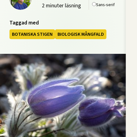
Sans-serif
2 minuter läsning
Taggad med
BOTANISKA STIGEN
BIOLOGISK MÅNGFALD