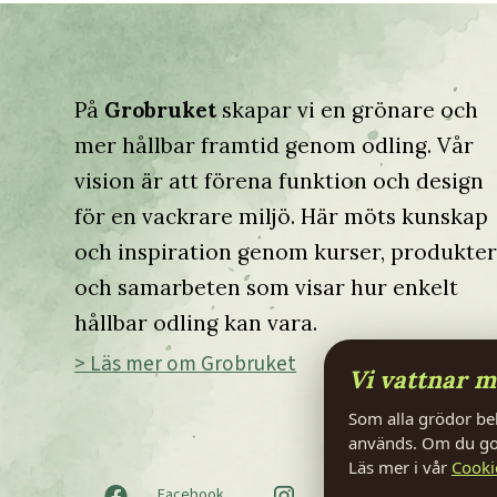
På
Grobruket
skapar vi en grönare och
mer hållbar framtid genom odling. Vår
vision är att förena funktion och design
för en vackrare miljö. Här möts kunskap
och inspiration genom kurser, produkte
och samarbeten som visar hur enkelt
hållbar odling kan vara.
> Läs mer om Grobruket
Vi vattnar m
Som alla grödor beh
används. Om du god
Läs mer i vår
Cooki
Facebook
Instagram