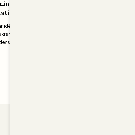
ning &
tation
ar idéer, prototyper och
äkrar hållbara lösningar
dens odling.