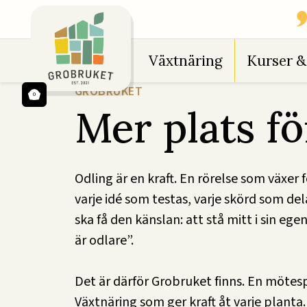
Växtnäring
Kurser &
GROBRUKET
0
Mer plats fö
Odling är en kraft. En rörelse som växer f
varje idé som testas, varje skörd som delas 
ska få den känslan: att stå mitt i sin ege
är odlare”.
Det är därför Grobruket finns. En mötesp
Växtnäring som ger kraft åt varje planta