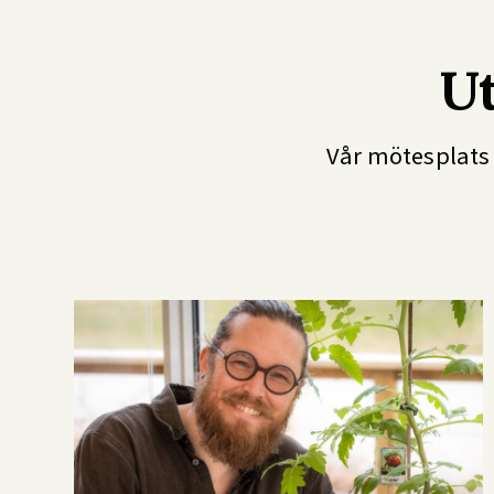
U
Vår mötesplats ä