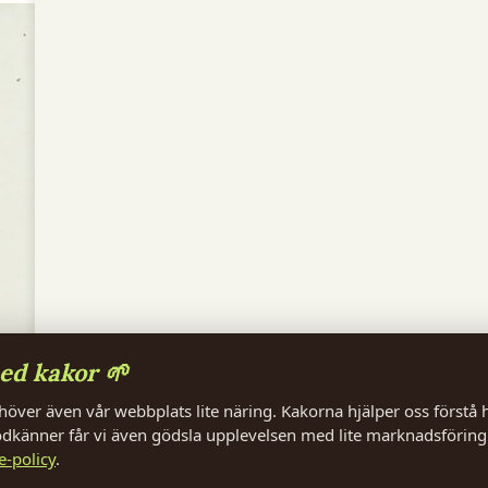
Besöks och postadress
Växthusvägen 5
234 56, Alnarp
E-post:
info@grobruket.se
Telefon vardagar:
010 - 168 68 67
r
Öppet
Måndag - Fredag - 08.00-16.00
Andra öppettider kan förekomma vid kurser
och evenemang.
ed kakor 🌱
över även vår webbplats lite näring. Kakorna hjälper oss förstå 
känner får vi även gödsla upplevelsen med lite marknadsföring
e-policy
.
LinkedIn
Youtube