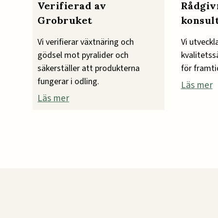
Verifierad av
Rådgiv
Grobruket
konsul
Vi verifierar växtnäring och
Vi utveckl
gödsel mot pyralider och
kvalitetss
säkerställer att produkterna
för framti
fungerar i odling.
Läs mer
Läs mer