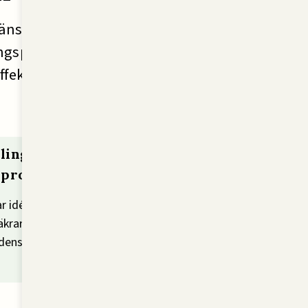
jänster inom
ingsprodukter. Vårt
ffektiva lösningar
ling
sprodukter
ar idéer, prototyper och
äkrar hållbara lösningar
dens odling.