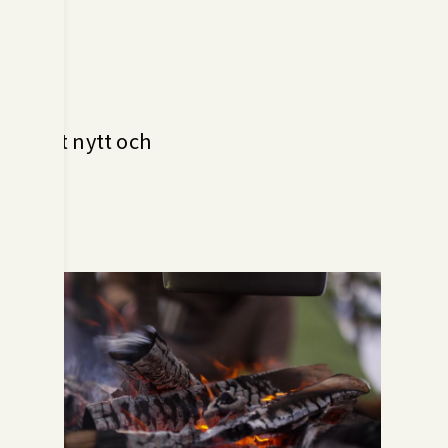
et
ig något nytt och