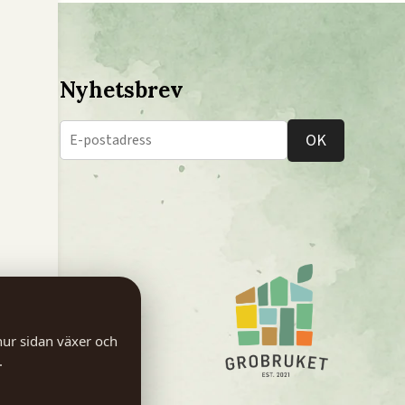
Nyhetsbrev
OK
hur sidan växer och
.