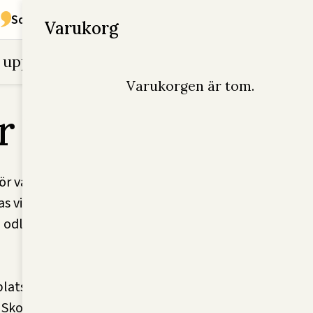
Sommar på Grobruket under
Upplevelser
!
Varukorg
 upplevelser
Konferens
Tjänster
Varukorgen är tom.
r odling
ör varje frö som sätts,
vidare. Vi vill att fler
n odling och säga ”Jag
lats att växa på.
. Skolodling som