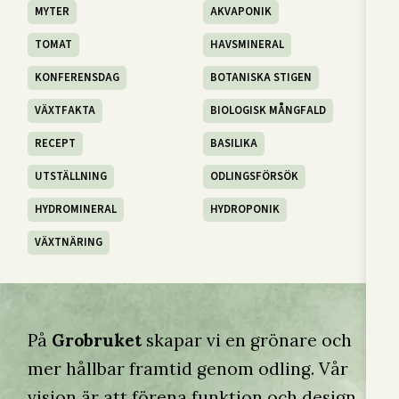
MYTER
AKVAPONIK
TOMAT
HAVSMINERAL
KONFERENSDAG
BOTANISKA STIGEN
VÄXTFAKTA
BIOLOGISK MÅNGFALD
RECEPT
BASILIKA
UTSTÄLLNING
ODLINGSFÖRSÖK
HYDROMINERAL
HYDROPONIK
VÄXTNÄRING
På
Grobruket
skapar vi en grönare och
mer hållbar framtid genom odling. Vår
vision är att förena funktion och design