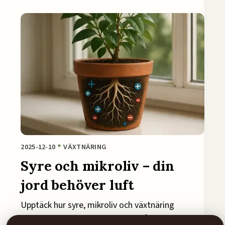
2025-12-10
VÄXTNÄRING
Syre och mikroliv – din
jord behöver luft
Upptäck hur syre, mikroliv och växtnäring
samverkar – varför rotröta uppstår i krukor och